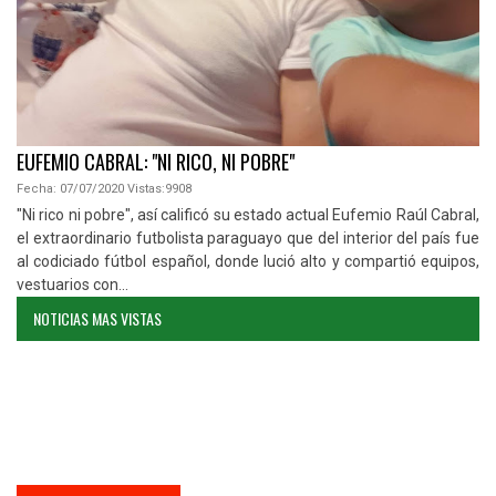
PARAGUAY VUELVE A UN MUNDIAL, TRAS LARGOS 16 AÑOS
Fecha:
04/09/2025
Vistas:
1914
 Cabral,
La selección paraguaya logró su clasificación al Mundial 2026, t
país fue
igualar este jueves sin gol con la selección de Ecuador. El p
equipos,
histórico dado por el equipo de Gustavo Alfaro, se produce
años después.Un Defensores del Chaco repleto...
NOTICIAS MAS VISTAS