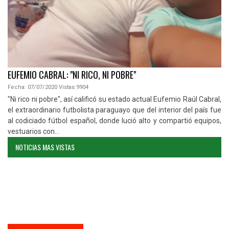
PARAGUAY VUELVE A UN MUNDIAL, TRAS LARGOS 16 AÑOS
Fecha:
04/09/2025
Vistas:
1911
úl Cabral,
La selección paraguaya logró su clasificación al Mundial 2026,
l país fue
igualar este jueves sin gol con la selección de Ecuador. El
ó equipos,
histórico dado por el equipo de Gustavo Alfaro, se produc
años después.Un Defensores del Chaco repleto...
NOTICIAS MAS VISTAS